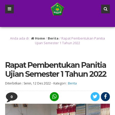
u
/
2 tahun yang lalu
/
u
/ Diharapkan kepada Anak didik kelas 6 agar mempersiapkan diri untuk mengh
Anda ada di :
Home
/
Berita
/
Rapat Pembentukan Panitia
Ujian Semester 1 Tahun 2022
Rapat Pembentukan Panitia
Ujian Semester 1 Tahun 2022
Diterbitkan :
Senin, 12 Des 2022
-
Kategori :
Berita
0