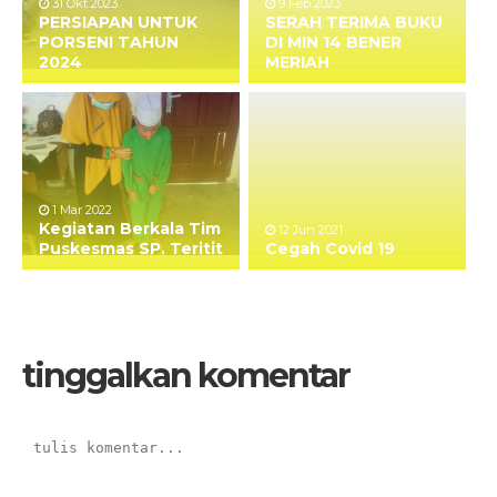
31 Okt 2023
9 Feb 2023
PERSIAPAN UNTUK
SERAH TERIMA BUKU
PORSENI TAHUN
DI MIN 14 BENER
2024
MERIAH
1 Mar 2022
Kegiatan Berkala Tim
12 Jun 2021
Puskesmas SP. Teritit
Cegah Covid 19
tinggalkan komentar