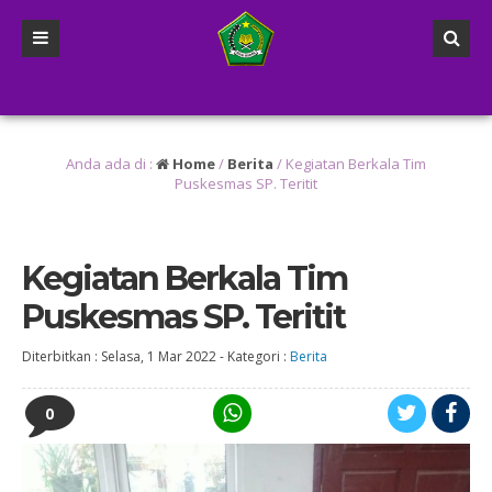
g lalu
/
2 tahun yang lalu
/
4 tahun yang lalu
/ Diharapk
Anda ada di :
Home
/
Berita
/
Kegiatan Berkala Tim
Puskesmas SP. Teritit
Kegiatan Berkala Tim
Puskesmas SP. Teritit
Diterbitkan :
Selasa, 1 Mar 2022
-
Kategori :
Berita
0