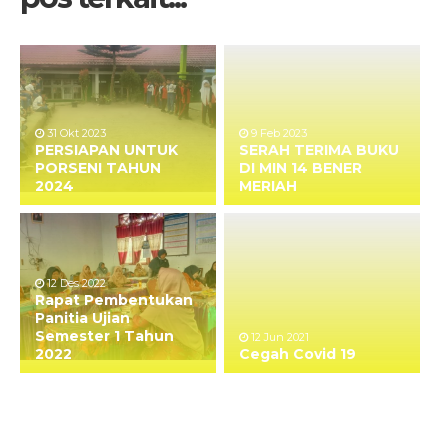
31 Okt 2023
9 Feb 2023
PERSIAPAN UNTUK
SERAH TERIMA BUKU
PORSENI TAHUN
DI MIN 14 BENER
2024
MERIAH
12 Des 2022
Rapat Pembentukan
Panitia Ujian
Semester 1 Tahun
12 Jun 2021
2022
Cegah Covid 19