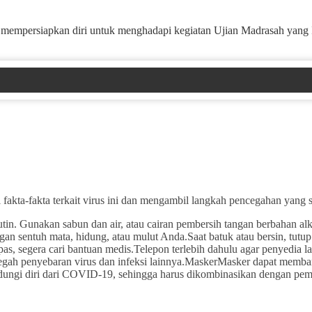
 mempersiapkan diri untuk menghadapi kegiatan Ujian Madrasah yang 
fakta-fakta terkait virus ini dan mengambil langkah pencegahan yang ses
. Gunakan sabun dan air, atau cairan pembersih tangan berbahan alko
gan sentuh mata, hidung, atau mulut Anda.Saat batuk atau bersin, tutu
pas, segera cari bantuan medis.Telepon terlebih dahulu agar penyedia 
ncegah penyebaran virus dan infeksi lainnya.MaskerMasker dapat mem
ungi diri dari COVID-19, sehingga harus dikombinasikan dengan pembat