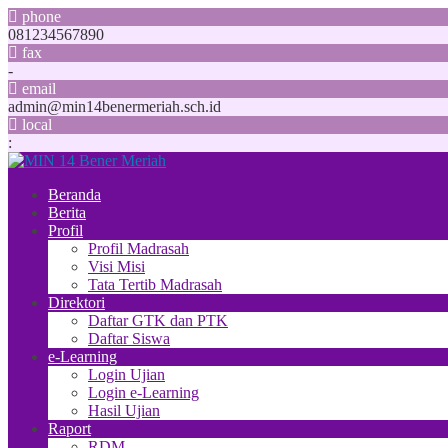
phone
081234567890
fax
-
email
admin@min14benermeriah.sch.id
local
:
Beranda
Berita
Profil
Profil Madrasah
Visi Misi
Tata Tertib Madrasah
Direktori
Daftar GTK dan PTK
Daftar Siswa
e-Learning
Login Ujian
Login e-Learning
Hasil Ujian
Raport
RDM