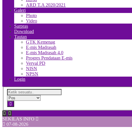
ARD T.A 2020/2021
Galeri
Photo
Video
Sarpras
Download
Tautan
GTK Kemenag
E-mis Madrasah
E-mis Madrasah 4.0
Progres Pendataan E-mis
Verval PD
NISN
NPSN
Login
SEKILAS INFO
07-08-2026