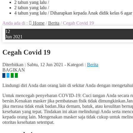
2 tahun yang lalu
/
2 tahun yang lalu
/
4 tahun yang lalu
/ Diharapkan kepada Anak didik kelas 6 agar
Anda ada di :
Home
/
Berita
/
Cegah Covid 19
12
Jun 2021
Cegah Covid 19
Diterbitkan :
Sabtu, 12 Jun 2021
-
Kategori :
Berita
BAGIKAN
Lindungi diri Anda dan orang lain di sekitar Anda dengan mengetahui 
Untuk mencegah penyebaran COVID-19: Cuci tangan Anda secara rutin
bersin.Kenakan masker jika pembatasan fisik tidak dimungkinkan.Jan
jika merasa tidak enak badan.Jika demam, batuk, atau kesulitan berna
kesehatan yang tepat. Tindakan ini akan melindungi Anda serta me
kepada orang lain. Mengenakan masker saja tidak cukup untuk melind
otoritas kesehatan setempat.