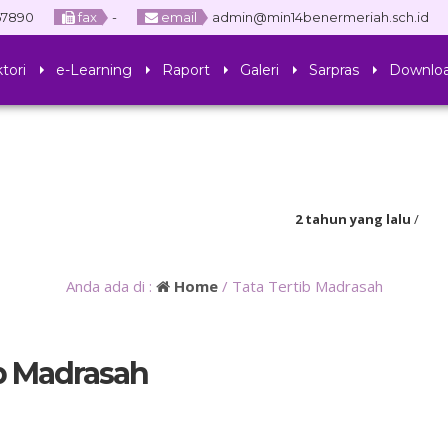
67890
fax
-
email
admin@min14benermeriah.sch.id
tori
e-Learning
Raport
Galeri
Sarpras
Downlo
2 tahun yang lalu
/
4 tahun yang lalu
/ Diharapk
Anda ada di :
Home
/
Tata Tertib Madrasah
ib Madrasah