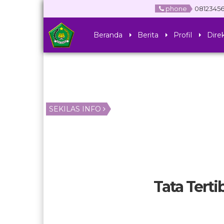
phone
0812345
Beranda
Berita
Profil
Direk
SEKILAS INFO
Tata Tert