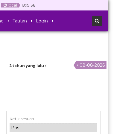
local
19
:
19
38
ad
Tautan
Login
08-08-2026
2 tahun yang lalu
/
an kepada Anak didik kelas 6 agar mempersiapkan diri untuk menghadapi 