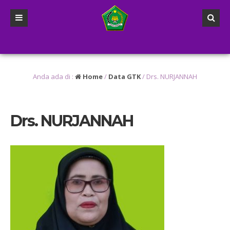
 yang lalu
/
2 tahun yang lalu
/
4 tahun yang lalu
/ Dih
Anda ada di :
Home
/
Data GTK
/
Drs. NURJANNAH
Drs. NURJANNAH