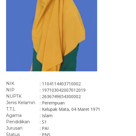
NIK
: 1104114403710002
NIP
: 197103042007012019
NUPTK
: 2636749654300002
Jenis Kelamin
: Perempuan
T.T.L
: Kelupak Mata, 04 Maret 1971
Agama
: Islam
Pendidikan
: S1
Jurusan
: PAI
Status
: PNS