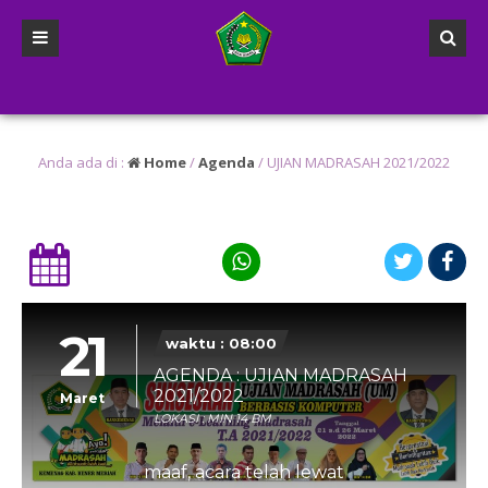
g lalu
/
2 tahun yang lalu
/
g lalu
/ Diharapkan kepada Anak didik kelas 6 agar mempersiapkan diri untuk
Anda ada di :
Home
/
Agenda
/
UJIAN MADRASAH 2021/2022
21
waktu : 08:00
AGENDA : UJIAN MADRASAH
2021/2022
Maret
LOKASI : MIN 14 BM
maaf, acara telah lewat