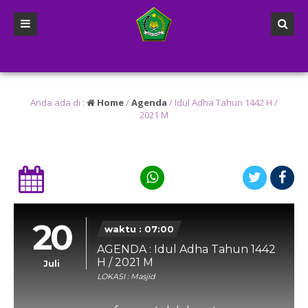
n yang lalu
/
2 tahun yang lalu
/
n yang lalu
/ Diharapkan kepada Anak didik kelas 6 agar mempersiapkan diri u
Anda ada di :
Home
/
Agenda
/
Idul Adha Tahun 1442 H /
2021 M
20
waktu : 07:00
AGENDA : Idul Adha Tahun 1442
H / 2021 M
Juli
LOKASI : Masjid