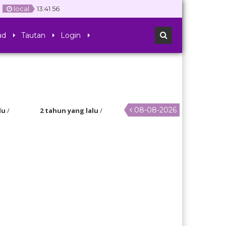
local
13
:
41
56
ad
Tautan
Login
08-08-2026
2 tahun yang lalu
/
Diharapkan kepada Anak didik kelas 6 agar mempersiapkan diri untuk men