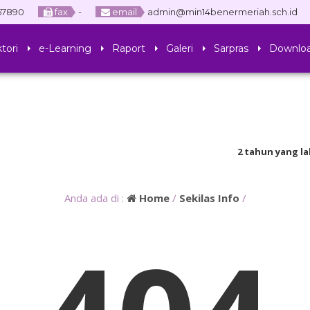
67890
fax
-
email
admin@min14benermeriah.sch.id
tori
e-Learning
Raport
Galeri
Sarpras
Downlo
2 tahun yang lalu
/
4 tahun yang lalu
/ 
Anda ada di :
Home
/
Sekilas Info
/